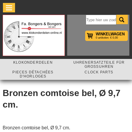
×
WINKELWAGEN
0 artikelen: € 0,00
KLOKONDERDELEN
UHRENERSATZTEILE FÜR
GROSSUHREN
PIECES DÉTACHÉES
CLOCK PARTS
D'HORLOGES
Bronzen comtoise bel, Ø 9,7
cm.
Bronzen comtoise bel, Ø 9,7 cm.