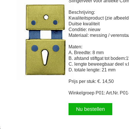
Slingerveer voor antieke Com
Beschrijving:
Kwaliteitsproduct (zie afbeeld
Duitse kwaliteit
Conditie: nieuw
Materiaal: messing / verensta
Maten:
A. Breedte: 8 mm
B. afstand stiftgat tot bodem
C. lengte beweegbaar deel v.
D. totale lengte: 21 mm
Prijs per stuk: €. 14,50
Winkelgroep P01: Art.Nr. P01
Nu bestellen
s