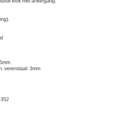
toise klok met ankergang.
ing).
al
:15mm
h. verenstaal: 3mm
-352