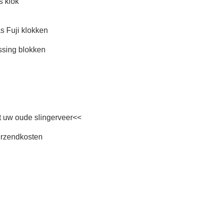
s klok
s Fuji klokken
essing blokken
t uw oude slingerveer<<
verzendkosten