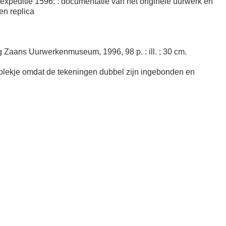
expeditie 1596: : documentatie van het originele uurwerk en
en replica
g Zaans Uurwerkenmuseum, 1996, 98 p. : ill. ; 30 cm.
rplekje omdat de tekeningen dubbel zijn ingebonden en