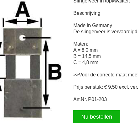
Slingerveer in topkwaliteit
Beschrijving:
Made in Germany
De slingerveer is vervaardig
Maten:
A = 8,0 mm
B = 14,5 mm
C = 4,8 mm
>>Voor de correcte maat mee
Prijs per stuk: € 9.50 excl. v
Art.Nr. P01-203
Nu bestellen
s