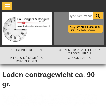
×
WINKELWAGEN
0 artikelen: € 0,00
KLOKONDERDELEN
UHRENERSATZTEILE FÜR
GROSSUHREN
PIECES DÉTACHÉES
CLOCK PARTS
D'HORLOGES
Loden contragewicht ca. 90
gr.