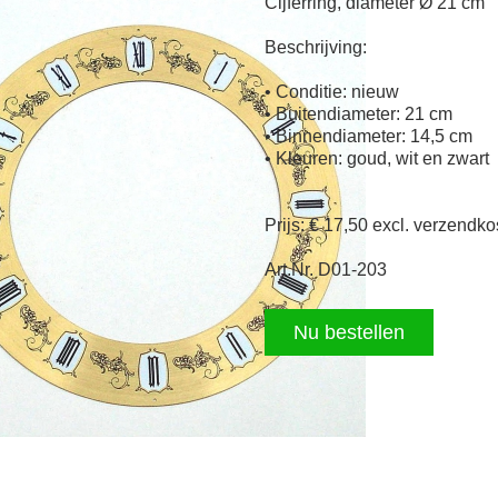
Cijferring, diameter Ø 21 cm
Beschrijving:
• Conditie: nieuw
• Buitendiameter: 21 cm
• Binnendiameter: 14,5 cm
• Kleuren: goud, wit en zwart
Prijs: € 17,50 excl. verzendk
Art.Nr. D01-203
Nu bestellen