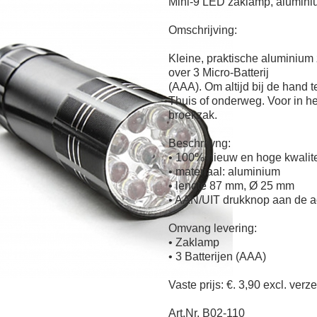
Mini-9 LED zaklamp, aluminiu
Omschrijving:
Kleine, praktische aluminium
over 3 Micro-Batterij
(AAA). Om altijd bij de hand 
Thuis of onderweg. Voor in h
broekzak.
Beschrijvng:
• 100% nieuw en hoge kwalite
• materiaal: aluminium
• lengte 87 mm, Ø 25 mm
• AAN/UIT drukknop aan de a
Omvang levering:
• Zaklamp
• 3 Batterijen (AAA)
Vaste prijs: €. 3,90 excl. ver
Art.Nr. B02-110