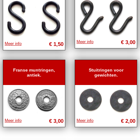
Meer info
€ 3,00
Meer info
€ 1,50
Franse muntringen,
Stuitringen voor
antiek.
gewichten.
Meer info
€ 3,00
Meer info
€ 2,00